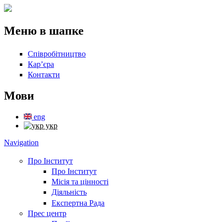
Перейти до основного вмісту
Меню в шапке
Співробітництво
Кар’єра
Контакти
Мови
eng
укр
Navigation
Про Інститут
Про Інститут
Місія та цінності
Діяльність
Експертна Рада
Прес центр