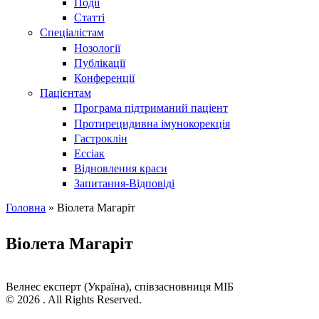
Події
Статті
Спеціалістам
Нозології
Публікації
Конференції
Пацієнтам
Програма підтриманий паціент
Протирецидивна імунокорекція
Гастроклін
Ессіак
Відновлення краси
Запитання-Відповіді
Головна
» Віолета Магаріт
Ви є тут
Віолета Магаріт
Велнес експерт (Україна), співзасновниця МІБ
© 2026 . All Rights Reserved.