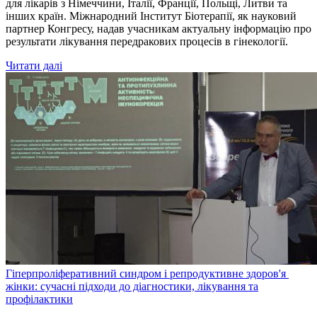
для лікарів з Німеччини, Італії, Франції, Польщі, Литви та
інших країн. Міжнародний Інститут Біотерапії, як науковий
партнер Конгресу, надав учасникам актуальну інформацію про
результати лікування передракових процесів в гінекології.
Читати далі
Гіперпроліферативний синдром і репродуктивне здоров'я
жінки: сучасні підходи до діагностики, лікування та
профілактики