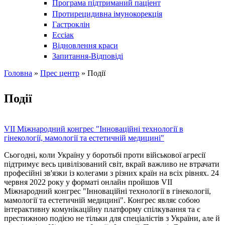
Програма підтриманий паціент
Протирецидивна імунокорекція
Гастроклін
Ессіак
Відновлення краси
Запитання-Відповіді
Головна
»
Прес центр
» Події
Ви є тут
Події
VII Міжнародний конгрес "Інноваційні технології в
гінекології, мамології та естетичній медицині"
Сьогодні, коли Україну у боротьбі проти військової агресії
підтримує весь цивілізований світ, вкрай важливо не втрачати
професійні зв'язки із колегами з різних країн на всіх рівнях. 24
червня 2022 року у форматі онлайн пройшов VII
Міжнародний конгрес "Інноваційні технології в гінекології,
мамології та естетичній медицині". Конгрес являє собою
інтерактивну комунікаційну платформу спілкування та є
престижною подією не тільки для спеціалістів з України, але й