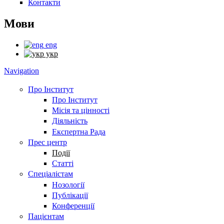
Контакти
Мови
eng
укр
Navigation
Про Інститут
Про Інститут
Місія та цінності
Діяльність
Експертна Рада
Прес центр
Події
Статті
Спеціалістам
Нозології
Публікації
Конференції
Пацієнтам