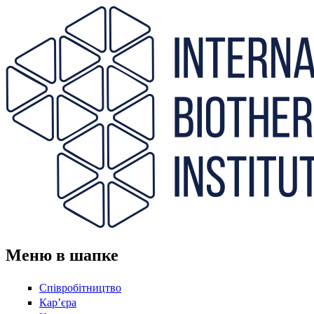
Перейти до основного вмісту
Меню в шапке
Співробітництво
Кар’єра