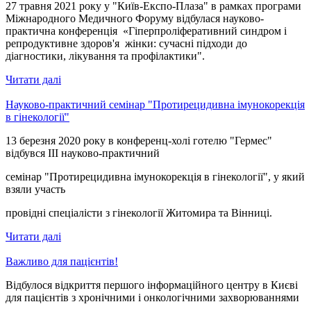
27 травня 2021 року у "Київ-Експо-Плаза" в рамках програми
Міжнародного Медичного Форуму відбулася науково-
практична конференція «Гіперпроліферативний синдром і
репродуктивне здоров'я жінки: сучасні підходи до
діагностики, лікування та профілактики".
Читати далі
Науково-практичний семінар "Протирецидивна імунокорекція
в гінекології"
13 березня 2020 року в конференц-холі готелю "Гермес"
відбувся ІІІ науково-практичний
семінар "Протирецидивна імунокорекція в гінекології", у який
взяли участь
провідні спеціалісти з гінекології Житомира та Вінниці.
Читати далі
Важливо для пацієнтів!
Відбулося відкриття першого інформаційного центру в Києві
для пацієнтів з хронічними і онкологічними захворюваннями