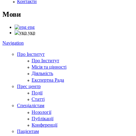
Контакти
Мови
eng
укр
Navigation
Про Інститут
Про Інститут
Місія та цінності
Діяльність
Експертна Рада
Прес центр
Події
Статті
Спеціалістам
Нозології
Публікації
Конференції
Пацієнтам