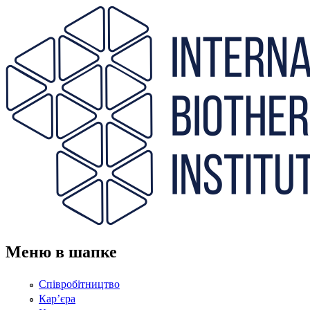
Перейти до основного вмісту
Меню в шапке
Співробітництво
Кар’єра