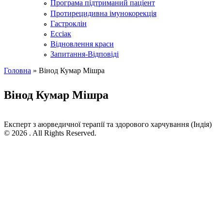
Програма підтриманий паціент
Протирецидивна імунокорекція
Гастроклін
Ессіак
Відновлення краси
Запитання-Відповіді
Головна
» Вінод Кумар Мішра
Ви є тут
Вінод Кумар Мішра
Експерт з аюрведичної терапії та здорового харчування (Індія)
© 2026 . All Rights Reserved.