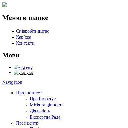
Перейти до основного вмісту
Меню в шапке
Співробітництво
Кар’єра
Контакти
Мови
eng
укр
Navigation
Про Інститут
Про Інститут
Місія та цінності
Діяльність
Експертна Рада
Прес центр