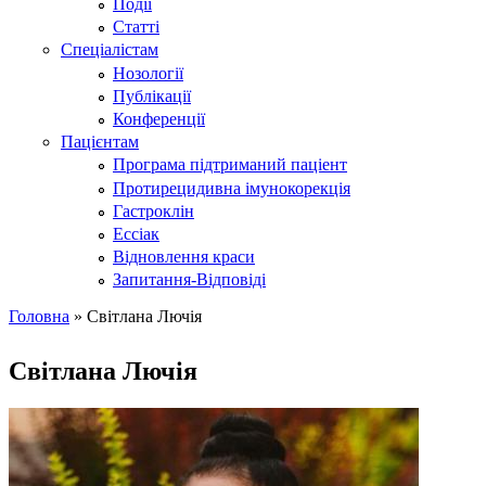
Події
Статті
Спеціалістам
Нозології
Публікації
Конференції
Пацієнтам
Програма підтриманий паціент
Протирецидивна імунокорекція
Гастроклін
Ессіак
Відновлення краси
Запитання-Відповіді
Головна
» Світлана Лючія
Ви є тут
Світлана Лючія